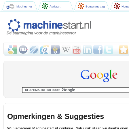
Machinenet
Agristart
Bouwvandaag
Houts
Opmerkingen & Suggesties
Wij verbeteren Machinestart.nl continue. Natuurlijk staan wij daarbij op